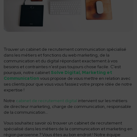
Industrie
Hôtellerie et restauration
Transport et Logistique
Distribution
Trouver un cabinet de recrutement communication spécialisé
Finance et comptabilité
dans les métiers et fonctions du web marketing, de la
communication et du digital répondant exactement à vos
Fonction commerciale
besoins et contraintes n’est pas toujours chose facile. C’est
pourquoi, notre cabinet
Solve Digital, Marketing et
Communication
vous propose de vous mettre en relation avec
Energie
ses clients pour que vous vous fassiez votre propre idée de notre
expertise !
Digital
Notre
cabinet de recrutement digital
intervient sur les métiers
Cadre dirigeant
de directeur marketing, charge de communication, responsable
de la communication…
Pourquoi Solve
Vous souhaitez savoir où trouver un cabinet de recrutement
À propos
spécialisé dans les métiers de la communication et marketing en
région parisienne ? Vous êtes au bon endroit ! Notre équipe