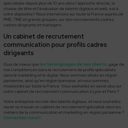
L’équipe
spécialisée depuis plus de 10 ans dans l’approche directe, la
chasse de tête et l’évaluation de talents digitaux et web, est à
Nos clients
votre disposition ! Nous intervenons sur toute la France auprès de
PME, TME et grands groupes, sur des recrutements cadres,
cadres dirigeants et managers.
Candidats
Un cabinet de recrutement
Offres d’emploi
communication pour profils cadres
Conseils candidats
dirigeants
Processus de recrutement
Quoi de mieux que
les témoignages de nos clients
, gage de
Ressources
nos compétences dans le recrutement de profils spécialisés
dans le marketing et le digital. Nous sommes situés en région
parisienne, ainsi qu’en région lyonnaise, et nous sommes
Actualités
missionnés sur toute la France. Vous souhaitez en savoir plus sur
notre cabinet de recrutement communication à Lyon et Paris ?
Supports RH
Votre entreprise recrute des talents digitaux, et vous souhaitez
Contact
savoir où trouver un cabinet de recrutement spécialisé dans les
métiers de la communication et marketing en région parisienne ?
Contactez-nous
!
04 78 05 66 16