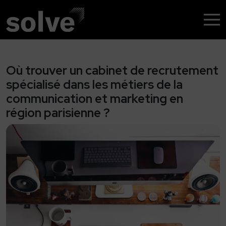
Nos solutions
Recrutement profils rares
Où trouver un cabinet de recrutement
spécialisé dans les métiers de la
Chasseur de Têtes
communication et marketing en
Assessment
région parisienne ?
Accompagnement de dirigeants et
cadres
RPO
Management de transition
Nos domaines
Santé