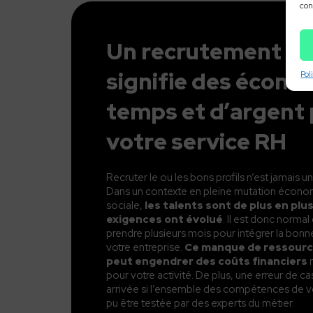
con
Un recrutement ré
signifie des écono
Pol
temps et d’argent
votre service RH
Recruter le ou les bons profils n’est jamais un
Dans un contexte en pleine mutation écono
sociale,
les talents sont de plus en plus
exigences ont évolué
. Il est donc norma
prendre plusieurs mois pour intégrer la bon
votre entreprise.
Ce manque de ressour
peut engendrer des coûts financiers
n
pour votre activité. De plus, une erreur de cas
arrivée si l’ensemble des compétences de vo
pu être testée par des experts du métier.