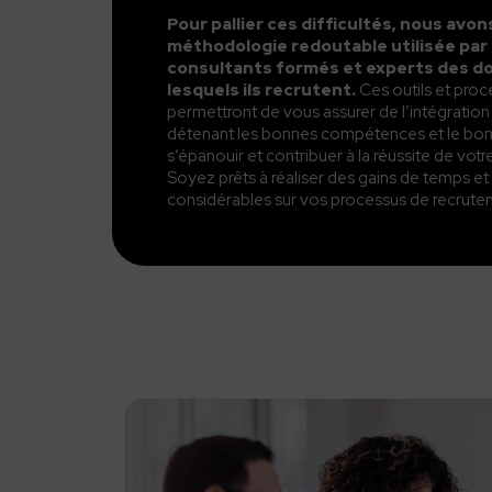
Pour pallier ces difficultés, nous avo
méthodologie redoutable utilisée par
consultants formés et experts des d
lesquels ils recrutent.
Ces outils et pro
permettront de vous assurer de l’intégration 
détenant les bonnes compétences et le bon
s’épanouir et contribuer à la réussite de votr
Soyez prêts à réaliser des gains de temps et
considérables sur vos processus de recrute