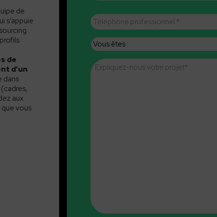
quipe de
Téléphone
ui s’appuie
professionnel
*
sourcing
rofils
Vous
êtes
es de
Message
*
ent d’un
e dans
 (cadres,
édez aux
al que vous