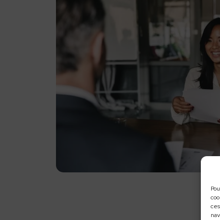
Pou
coo
ces
nav