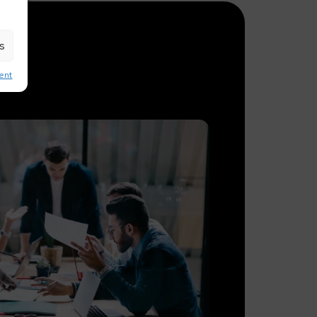
es
ent