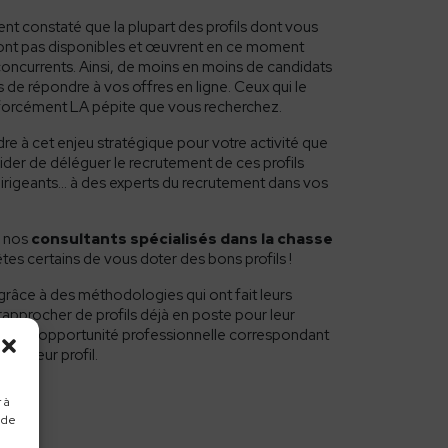
t constaté que la plupart des profils dont vous
ont pas disponibles et œuvrent en ce moment
ncurrents. Ainsi, de moins en moins de candidats
 de répondre à vos offres en ligne. Ceux qui le
 forcément LA pépite que vous recherchez.
re à cet enjeu stratégique pour votre activité que
der de déléguer le recrutement de ces profils
dirigeants… à des experts du recrutement dans vos
à nos
consultants spécialisés dans la chasse
êtes certains de vous doter des bons profils !
râce à des méthodologies qui ont fait leurs
rapprocher de profils déjà en poste pour leur
velle opportunité professionnelle correspondant
et à leur profil.
 à
 de