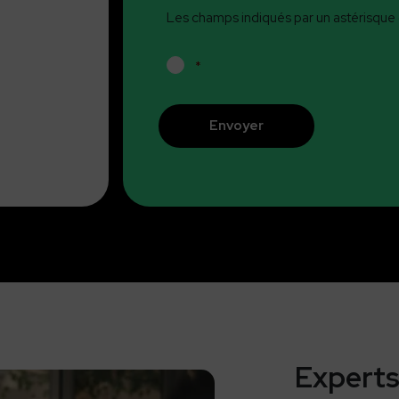
Les champs indiqués par un astérisque (
RGPD
*
*
CAPTCHA
Experts