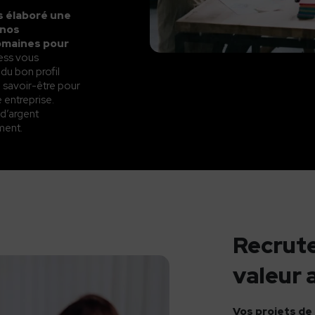
ns élaboré une
 nos
omaines pour
cess vous
du bon profil
 savoir-être pour
e entreprise.
 d’argent
ment.
Recrute
valeur 
Vos projets d