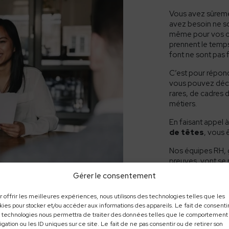
Vous avez sûremen
avez besoin ne s
même pour vos co
prennent le temps
font ne sont pas
C’est pour répond
vous pouvez déci
rares, de cadres 
métiers.
En faisant appel 
de têtes
, vous 
Nos équipes RH, g
preuves, vont se 
proposer une nou
Gérer le consentement
à leurs aspirations 
r offrir les meilleures expériences, nous utilisons des technologies telles que les
kies pour stocker et/ou accéder aux informations des appareils. Le fait de consentir
 technologies nous permettra de traiter des données telles que le comportement
igation ou les ID uniques sur ce site. Le fait de ne pas consentir ou de retirer son