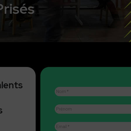
Prisés
alents
Nom
*
Prénom
s
E-
mail
*