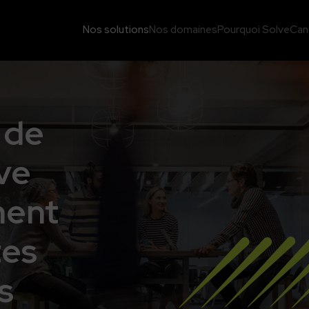
Nos solutions
Nos domaines
Pourquoi Solve
Can
 de
ve
ment
tes
s