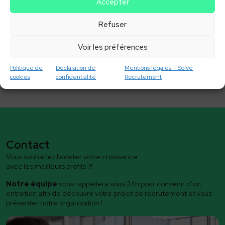
Accepter
En choisissant Solve Recrutement, vous
bénéficiez d’un partenaire fiable et réactif,
Refuser
capable de vous connecter aux meilleurs
talents internationaux et de simplifier votre
Voir les préférences
processus de recrutement.
Politique de
Déclaration de
Mentions légales – Solve
cookies
confidentialité
Recrutement
Contact
Vous souhaitez booster votre croissance
avec les meilleurs profils ?!
Notre équipe
vous rappellera sous 24h pour convenir d’un
entretien afin de découvrir votre projet de recrutement et vous
présenter notre organisation !