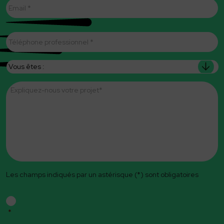
mail
*
Téléphone
professionnel
*
Vous
êtes
Message
*
Les champs indiqués par un astérisque (*) sont obligatoires
RGPD
*
*