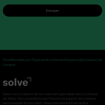
CAPTCHA
Paris
Marseille
Lyon
Toulouse
Nice
Nantes
Strasbourg
Bordeaux
Lille
Genève
Solve est un cabinet de recrutement spécialisé dans la chasse
de têtes. Nos consultants sont formés et experts des métiers
pour lesquels ils recrutent. Nous intervenons France et à