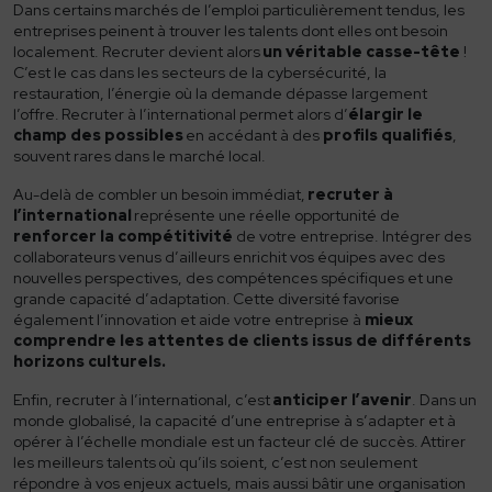
L’équipe
Dans certains marchés de l’emploi particulièrement tendus, les
entreprises peinent à trouver les talents dont elles ont besoin
Nos clients
localement. Recruter devient alors
un véritable casse-tête
!
C’est le cas dans les secteurs de la cybersécurité, la
restauration, l’énergie où la demande dépasse largement
Candidats
l’offre.
Recruter à l’international
permet alors d’
élargir le
champ des possibles
en accédant à des
profils qualifiés
,
Offres d’emploi
souvent rares dans le marché local.
Conseils candidats
Au-delà de combler un besoin immédiat,
recruter à
l’international
représente une réelle opportunité de
Processus de recrutement
renforcer la compétitivité
de votre entreprise. Intégrer des
collaborateurs venus d’ailleurs enrichit vos équipes avec des
Ressources
nouvelles perspectives
, des compétences spécifiques et une
grande capacité d’adaptation.
Cette diversité
favorise
Actualités
également l’innovation et aide votre entreprise à
mieux
comprendre les attentes de clients issus de différents
Supports RH
horizons culturels.
Enfin,
recruter à l’international
, c’est
anticiper l’avenir
. Dans un
Contact
monde globalisé, la capacité d’une entreprise à s’adapter et à
opérer à l’échelle mondiale est un facteur clé de succès.
Attirer
les meilleurs talents
où qu’ils soient, c’est non seulement
04 78 05 66 16
répondre à vos enjeux actuels, mais aussi bâtir une organisation