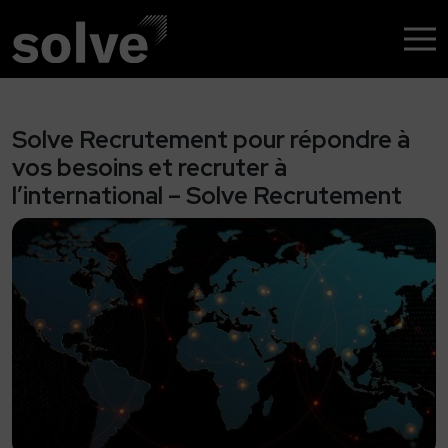
Nos solutions
Recrutement profils rares
Solve Recrutement pour répondre à
vos besoins et recruter à
Chasseur de Têtes
l’international – Solve Recrutement
Assessment
Accompagnement de dirigeants et
cadres
RPO
Management de transition
Nos domaines
Santé