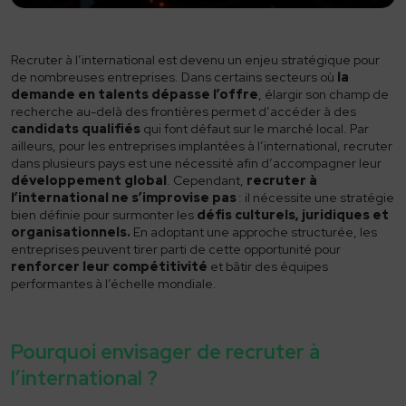
Industrie
Hôtellerie et restauration
Recruter à l’international
est devenu un enjeu stratégique pour
de nombreuses entreprises. Dans certains secteurs où
la
Transport et Logistique
demande en talents dépasse l’offre
, élargir son champ de
recherche au-delà des frontières permet d’accéder à des
Distribution
candidats qualifiés
qui font défaut sur le marché local. Par
ailleurs, pour les entreprises implantées à l’international, recruter
Finance et comptabilité
dans plusieurs pays est une nécessité afin d’accompagner leur
développement global
. Cependant,
recruter à
Fonction commerciale
l’international
ne s’improvise pas
: il nécessite une stratégie
bien définie pour surmonter les
défis culturels, juridiques et
organisationnels.
En adoptant une approche structurée, les
Energie
entreprises peuvent tirer parti de cette opportunité pour
renforcer leur compétitivité
et bâtir des équipes
Digital
performantes à l’échelle mondiale.
Cadre dirigeant
Pourquoi Solve
Pourquoi envisager de recruter à
l’international ?
À propos