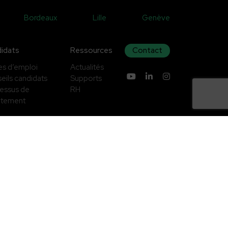
Bordeaux
Lille
Genève
idats
Ressources
Contact
es d’emploi
Actualités
eils candidats
Supports
essus de
RH
utement