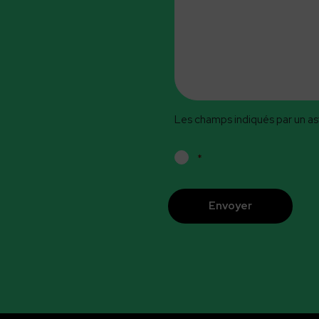
Les champs indiqués par un ast
RGPD
*
*
CAPTCHA