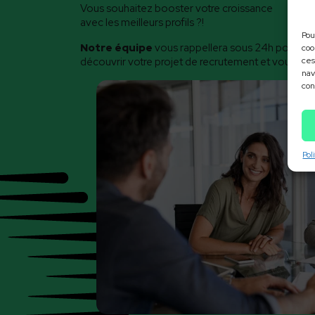
Vous souhaitez booster votre croissance
avec les meilleurs profils ?!
Pou
Notre équipe
vous rappellera sous 24h pour con
coo
découvrir votre projet de recrutement et vous prés
ces
nav
con
Pol