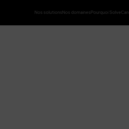
Nos solutions
Nos domaines
Pourquoi Solve
Can
es