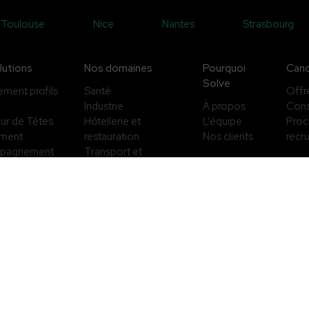
Toulouse
Nice
Nantes
Strasbourg
lutions
Nos domaines
Pourquoi
Cand
Solve
ment profils
Santé
Offr
Industrie
À propos
Cons
ur de Têtes
Hôtellerie et
L’équipe
Proc
sment
restauration
Nos clients
recr
pagnement
Transport et
geants et
Logistique
Distribution
Finance et
ement de
comptabilité
ion
Fonction
commerciale
Energie
Digital
Cadre dirigeant