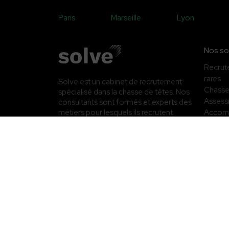
Paris
Marseille
Lyon
Nos so
Recrute
rares
Solve est un cabinet de recrutement
Chasse
spécialisé dans la chasse de têtes. Nos
Asses
consultants sont formés et experts des
Accom
métiers pour lesquels ils recrutent.
Nous intervenons France et à
de diri
l’international sur des missions de
cadres
recrutement et de conseil RH. Notre
RPO
ambition est d’enrichir vos équipes des
Manag
meilleurs talents présents sur le
transit
marché.