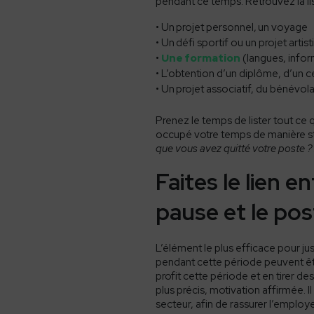
pendant ce temps. Retrouvez
la l
Un
p
rojet personnel
,
un voyage
Un
défi sportif ou un projet artis
Une
formation
(langues, info
L’
obtention d’un diplôme, d’un ce
Un
projet associatif, du bénévola
Prenez le temps de lister tout ce 
occupé votre temps de manière st
que vous avez quitté votre poste ?
Faites le lien 
pause et le pos
L’élément le plus efficace pour jus
pendant cette période peuvent êt
profit cette période et en tirer d
plus précis, motivation affirmée. Il
secteur
, afin de rassurer l’employ