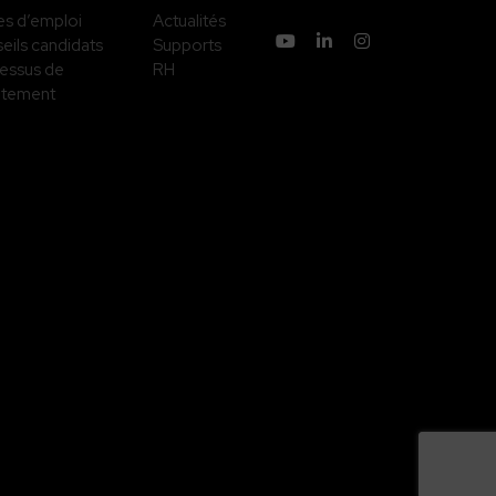
es d’emploi
Actualités
eils candidats
Supports
essus de
RH
utement