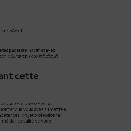
aire,
VAE
etc.
tes pas resté inactif et avez
tion «
Qu’avez-vous fait depuis
dant cette
nces que vous avez vécues
 montrer que vous avez su mettre à
ompétences, projet professionnel
ormé de l’actualité de votre