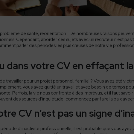
roblème de santé, réorientation… De nombreuses raisons peuvent 
onnels. Cependant, aborder ces sujets avec un recruteur n’est pas 
mment parler des périodes les plus creuses de notre vie profession
u dans votre CV
en effaçant l
e travailler pour un projet personnel, familial ? Vous avez été vict
implement, vous avez quitté un travail et avez besoin de temps po
onte. Parfois, la vie nous confronte à des imprévus, et il faut savoir
ouvent des sources d’inquiétude, commencez par faire la paix avec 
otre CV
n’est pas un signe d’ina
 période d’inactivité professionnelle, il est probable que vous ay