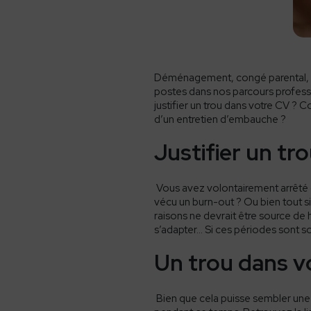
Déménagement, congé parental, p
postes dans nos parcours professi
justifier un
trou dans votre CV
? Co
d’un entretien d’embauche ?
Justifier un
tro
Vous avez volontairement arrêté d
vécu un burn-out ? Ou bien tout s
raisons ne devrait être source de h
s’adapter
… Si ces périodes sont s
Un
trou dans v
Bien que cela puisse sembler une