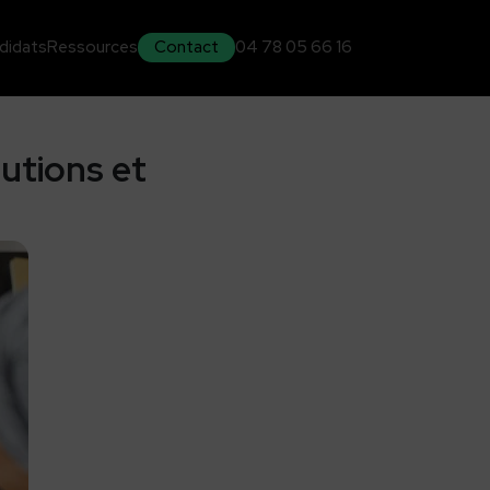
didats
Ressources
Contact
04 78 05 66 16
utions et