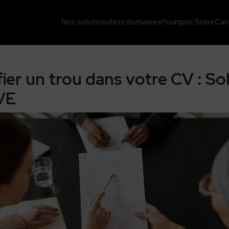
Nos solutions
Nos domaines
Pourquoi Solve
Can
er un trou dans votre CV : Sol
VE