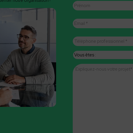
enter notre organisation !
E-
mail
*
Téléphone
professionnel
*
Vous
êtes
Message
*