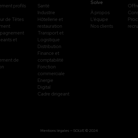
Solve
ment profils
Santé
Offr
Industrie
À propos
Cons
ur de Têtes
Hôtellerie et
L’équipe
Proc
sment
restauration
Nos clients
recr
pagnement
Transport et
geants et
Logistique
Distribution
Finance et
ement de
comptabilité
ion
Fonction
commerciale
Energie
Digital
Cadre dirigeant
Mentions légales
— SOLVE © 2024