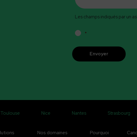
Les champs indiqués par un ast
RGPD
*
*
CAPTCHA
Toulouse
Nice
Nantes
Strasbourg
lutions
Nos domaines
Pourquoi
Cand