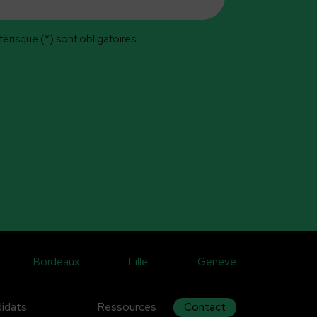
érisque (*) sont obligatoires
Bordeaux
Lille
Genève
idats
Ressources
Contact