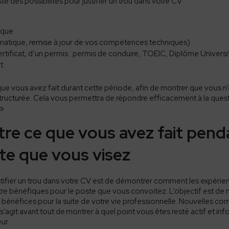
iste des possibilités pour justifier
un trou dans votre CV
:
tique
rmatique, remise à jour de vos compétences techniques)
rtificat
, d’un permis : permis de conduire, TOEIC, Diplôme Universit
t
que vous avez fait durant cette période, afin de montrer que vous n’ê
ructurée. Cela vous permettra de répondre efficacement à la ques
»
entre ce que vous avez fait pen
te que vous visez
tifier
un trou dans votre CV
est de démontrer comment les expérie
re bénéfiques pour le poste que vous convoitez. L’
objectif est de
es bénéfices pour la suite de votre vie professionnelle. Nouvelles c
 s’agit avant tout de
montrer à quel point vous êtes resté actif et inf
eur.