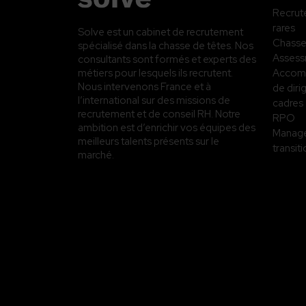
Recrute
rares
Solve est un cabinet de recrutement
Chasse
spécialisé dans la chasse de têtes. Nos
Asses
consultants sont formés et experts des
Accom
métiers pour lesquels ils recrutent.
Nous intervenons France et à
de diri
l’international sur des missions de
cadres
recrutement et de conseil RH. Notre
RPO
ambition est d’enrichir vos équipes des
Manag
meilleurs talents présents sur le
transit
marché.